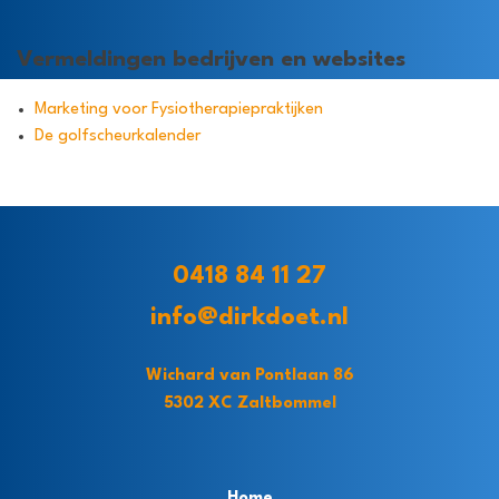
Vermeldingen bedrijven en websites
Marketing voor Fysiotherapiepraktijken
De golfscheurkalender
0418 84 11 27
info@dirkdoet.nl
Wichard van Pontlaan 86
5302 XC Zaltbommel
Home