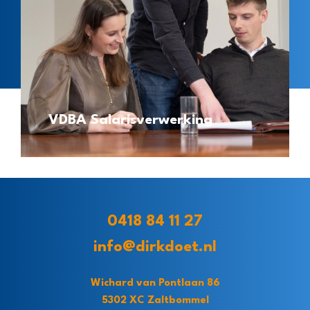
VDBA Salarisverwerking
0418 84 11 27
info@dirkdoet.nl
Wichard van Pontlaan 86
5302 XC Zaltbommel