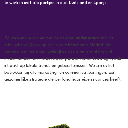
te werken met alle partijen in o.a. Duitsland en Spanje.
Zo werken we samen met de diverse landenteams aan de
relaunch van Xenia op de Food Attraction in Madrid. We
bedenken en plaatsen wekelijks de content op alle social
media kanalen die, naast de corporate contentstrategie, ook
inhaakt op lokale trends en gebeurtenissen. We zijn actief
betrokken bij alle marketing- en communicatieuitingen. Een
gezamenlijke strategie die per land haar eigen nuances heeft.