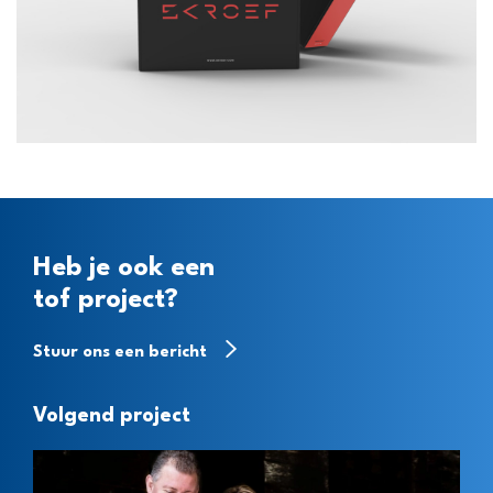
Heb je ook een
tof project?
Stuur ons een bericht
Volgend project