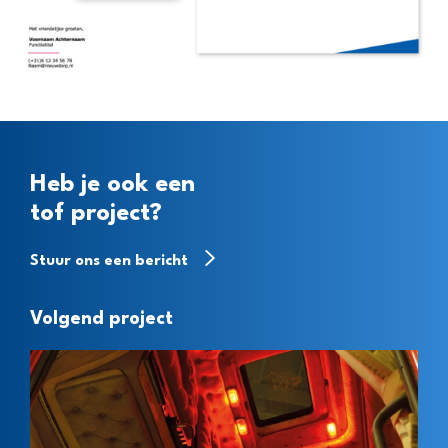
Heb je ook een
tof project?
Stuur ons een bericht
Volgend project