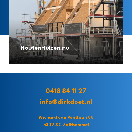
HoutenHuizen.nu
0418 84 11 27
info@dirkdoet.nl
Wichard van Pontlaan 86
5302 XC Zaltbommel